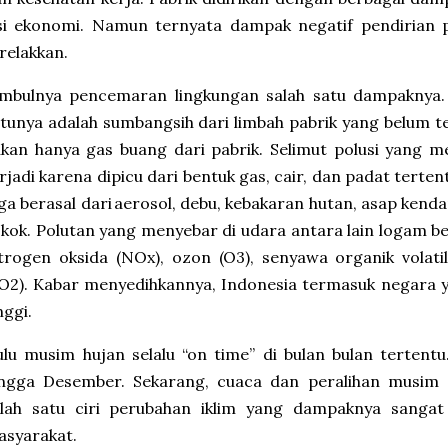
si ekonomi. Namun ternyata dampak negatif pendirian p
relakkan.
mbulnya pencemaran lingkungan salah satu dampaknya. P
tunya adalah sumbangsih dari limbah pabrik yang belum t
kan hanya gas buang dari pabrik. Selimut polusi yang 
rjadi karena dipicu dari bentuk gas, cair, dan padat tert
ga berasal dari aerosol, debu, kebakaran hutan, asap ken
kok. Polutan yang menyebar di udara antara lain logam b
trogen oksida (NOx), ozon (O3), senyawa organik volatil
O2). Kabar menyedihkannya, Indonesia termasuk negara y
nggi.
lu musim hujan selalu “on time” di bulan bulan tertent
ingga Desember. Sekarang, cuaca dan peralihan musim 
alah satu ciri perubahan iklim yang dampaknya sangat
asyarakat.