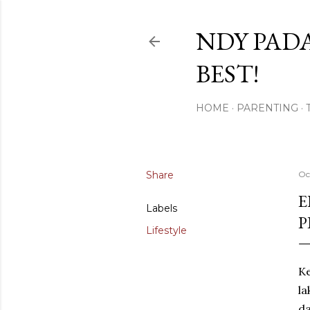
NDY PADA
BEST!
HOME
PARENTING
Share
Oc
E
Labels
P
Lifestyle
Ke
la
da