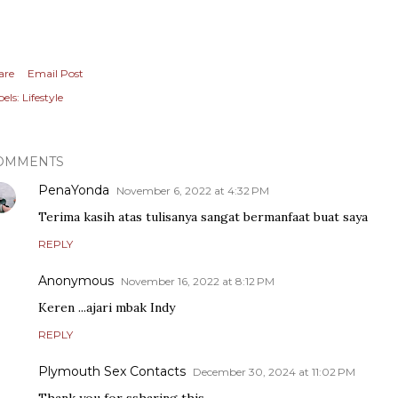
are
Email Post
els:
Lifestyle
OMMENTS
PenaYonda
November 6, 2022 at 4:32 PM
Terima kasih atas tulisanya sangat bermanfaat buat saya
REPLY
Anonymous
November 16, 2022 at 8:12 PM
Keren ...ajari mbak Indy
REPLY
Plymouth Sex Contacts
December 30, 2024 at 11:02 PM