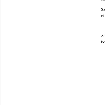
Sa
ef
Ad
be