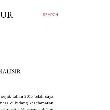
OUR
SEARCH
MALISIR
sejak tahun 2015 telah saya
iness di bidang keselamatan
pak positif, khususnya dalam