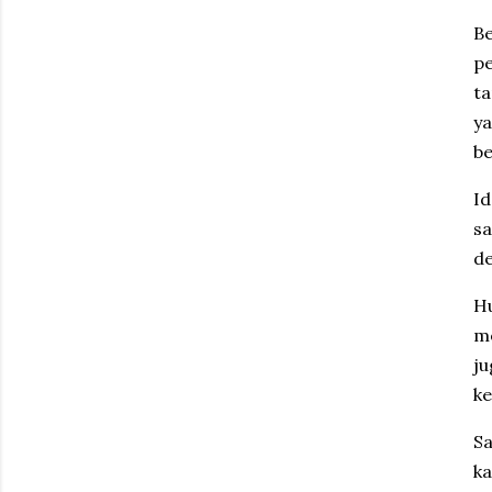
Be
pe
ta
ya
be
Id
sa
de
H
m
ju
ke
S
ka