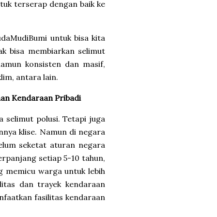
tuk terserap dengan baik ke
udaMudiBumi untuk bisa kita
dak bisa membiarkan selimut
 namun konsisten dan masif,
im, antara lain.
n Kendaraan Pribadi
 selimut polusi. Tetapi juga
nya klise. Namun di negara
elum seketat aturan negara
erpanjang setiap 5-10 tahun,
g memicu warga untuk lebih
litas dan trayek kendaraan
faatkan fasilitas kendaraan