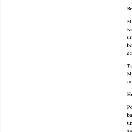
Re
Me
Ke
un
b
se
T
M
me
He
Pe
ba
u
sa