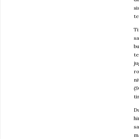
si
te
Ti
sa
bu
te
ju
ro
ni
(S
ti
Du
h
s
m