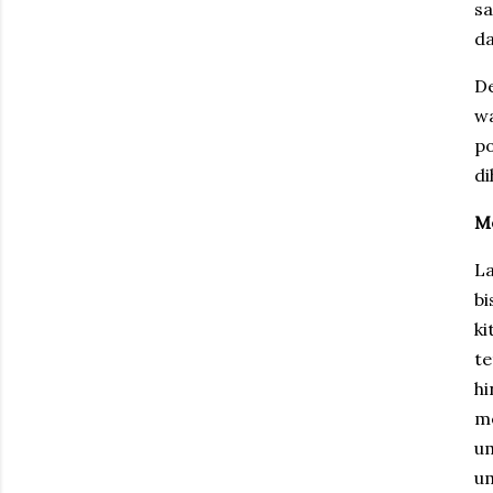
sa
d
De
wa
po
di
M
La
b
ki
te
hi
m
um
u