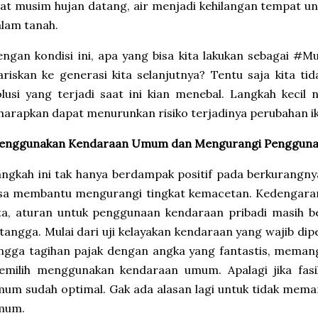
at musim hujan datang, air menjadi kehilangan tempat un
alam tanah.
ngan kondisi ini, apa yang bisa kita lakukan sebagai #M
riskan ke generasi kita selanjutnya? Tentu saja kita ti
lusi yang terjadi saat ini kian menebal. Langkah kecil
harapkan dapat menurunkan risiko terjadinya perubahan ikl
enggunakan Kendaraan Umum dan Mengurangi Penggunaa
ngkah ini tak hanya berdampak positif pada berkurangnya
isa membantu mengurangi tingkat kemacetan. Kedengaran
ta, aturan untuk penggunaan kendaraan pribadi masih b
tangga. Mulai dari uji kelayakan kendaraan yang wajib dip
ngga tagihan pajak dengan angka yang fantastis, meman
emilih menggunakan kendaraan umum. Apalagi jika fasi
um sudah optimal. Gak ada alasan lagi untuk tidak meman
mum.