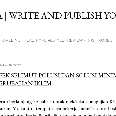
Skip to main content
 | WRITE AND PUBLISH Y
TRAVELING
HEALTHY
LIFESTYLE
REVIEW
TIPS
MORE…
tober 16, 2022
FEK SELIMUT POLUSI DAN SOLUSI MINI
ERUBAHAN IKLIM
rap berkunjung ke pabrik untuk melakukan pengujian K3, 
kukan. Ya, kantor tempat saya bekerja memiliki core bus
n kesehatan kerja. Pabrik didirikan dengan berbagai dam