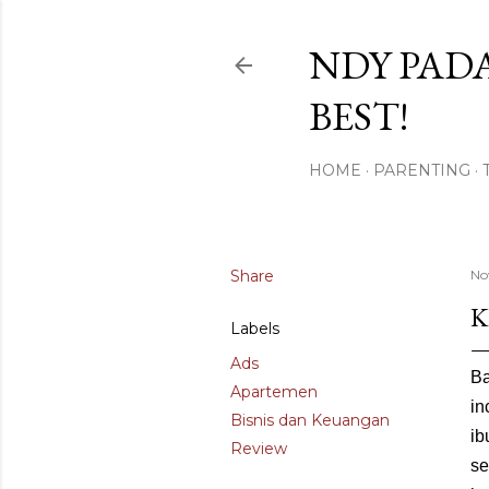
NDY PADA
BEST!
HOME
PARENTING
Share
No
K
Labels
Ads
Ba
Apartemen
in
Bisnis dan Keuangan
ib
Review
se