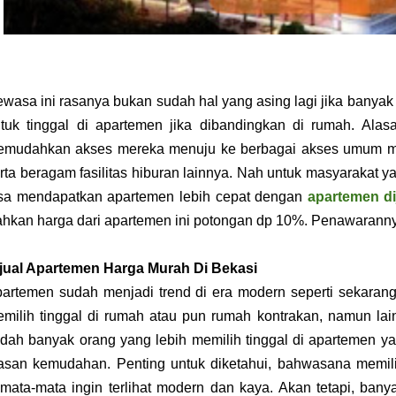
wasa ini rasanya bukan sudah hal yang asing lagi jika bany
tuk tinggal di apartemen jika dibandingkan di rumah. Alas
mudahkan akses mereka menuju ke berbagai akses umum mis
rta beragam fasilitas hiburan lainnya. Nah untuk masyarakat ya
sa mendapatkan apartemen lebih cepat dengan
apartemen di
hkan harga dari apartemen ini potongan dp 10%. Penawaranny
jual Apartemen Harga Murah Di Bekasi
artemen sudah menjadi trend di era modern seperti sekarang i
milih tinggal di rumah atau pun rumah kontrakan, namun lai
dah banyak orang yang lebih memilih tinggal di apartemen ya
asan kemudahan. Penting untuk diketahui, bahwasana memili
mata-mata ingin terlihat modern dan kaya. Akan tetapi, ba