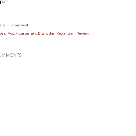
pat.
are
Email Post
els:
Ads
Apartemen
Bisnis dan Keuangan
Review
OMMENTS