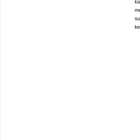
ka
me
s
ke