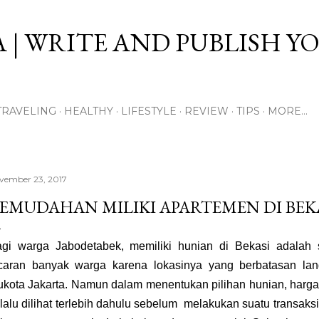
Skip to main content
 | WRITE AND PUBLISH Y
TRAVELING
HEALTHY
LIFESTYLE
REVIEW
TIPS
MORE…
vember 23, 2017
EMUDAHAN MILIKI APARTEMEN DI BEK
gi warga Jabodetabek, memiliki hunian di Bekasi adalah 
caran banyak warga karena lokasinya yang berbatasan la
ukota Jakarta. Namun dalam menentukan pilihan hunian, har
lalu dilihat terlebih dahulu sebelum melakukan suatu transaksi