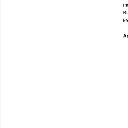
me
Bi
ke
A