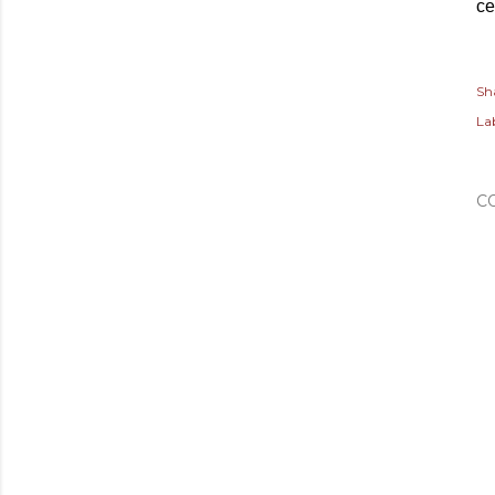
ce
Sh
Lab
C