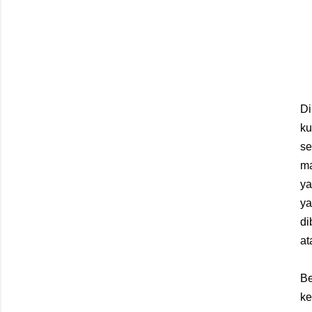
Di
k
s
ma
ya
ya
di
at
B
ke