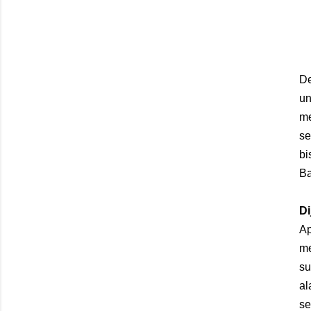
De
un
me
se
bi
Ba
Di
Ap
me
su
al
se