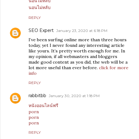
นอนไม่หลับ
นอนไม่หลับ
REPLY
SEO Expert
January 23, 2020 at 6:18 PM
I’ve been surfing online more than three hours
today, yet I never found any interesting article
like yours. It’s pretty worth enough for me. In
my opinion, if all webmasters and bloggers
made good content as you did, the web will be a
lot more useful than ever before.
click for more
info
REPLY
rabbitbb
January 30, 2020 at 1:18 PM
หนังออนไลน์ฟรี
porn
porn
porn
REPLY