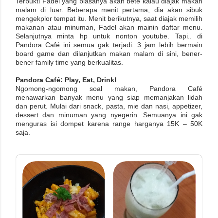
Terbukti Fadel yang biasanya akan bête kalau diajak makan
malam di luar. Beberapa menit pertama, dia akan sibuk
mengekplor tempat itu. Menit berikutnya, saat diajak memilih
makanan atau minuman, Fadel akan mainin daftar menu.
Selanjutnya minta hp untuk nonton youtube. Tapi.. di
Pandora Café ini semua gak terjadi. 3 jam lebih bermain
board game dan dilanjutkan makan malam di sini, bener-
bener family time yang berkualitas.
Pandora Café: Play, Eat, Drink!
Ngomong-ngomong soal makan, Pandora Café
menawarkan banyak menu yang siap memanjakan lidah
dan perut. Mulai dari snack, pasta, mie dan nasi, appetizer,
dessert dan minuman yang nyegerin. Semuanya ini gak
menguras isi dompet karena range harganya 15K – 50K
saja.