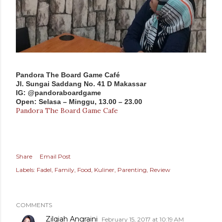
Pandora The Board Game Café
Jl. Sungai Saddang No. 41 D Makassar
IG: @pandoraboardgame
Open: Selasa – Minggu, 13.00 – 23.00
Pandora The Board Game Cafe
Share
Email Post
Labels:
Fadel
Family
Food
Kuliner
Parenting
Review
COMMENTS
Zilqiah Angraini
February 15, 2017 at 10:19 AM