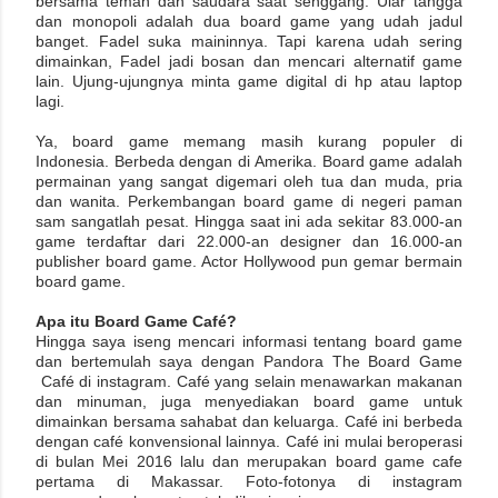
bersama teman dan saudara saat senggang. Ular tangga
dan monopoli adalah dua board game yang udah jadul
banget. Fadel suka maininnya. Tapi karena udah sering
dimainkan, Fadel jadi bosan dan mencari alternatif game
lain. Ujung-ujungnya minta game digital di hp atau laptop
lagi.
Ya, board game memang masih kurang populer di
Indonesia. Berbeda dengan di Amerika. Board game adalah
permainan yang sangat digemari oleh tua dan muda, pria
dan wanita. Perkembangan board game di negeri paman
sam sangatlah pesat. Hingga saat ini ada sekitar 83.000-an
game terdaftar dari 22.000-an designer dan 16.000-an
publisher board game. Actor Hollywood pun gemar bermain
board game.
Apa itu Board Game Café?
Hingga saya iseng mencari informasi tentang board game
dan bertemulah saya dengan Pandora The Board Game
Café di instagram. Café yang selain menawarkan makanan
dan minuman, juga menyediakan board game untuk
dimainkan bersama sahabat dan keluarga. Café ini berbeda
dengan café konvensional lainnya. Café ini mulai beroperasi
di bulan Mei 2016 lalu dan merupakan board game cafe
pertama di Makassar. Foto-fotonya di instagram