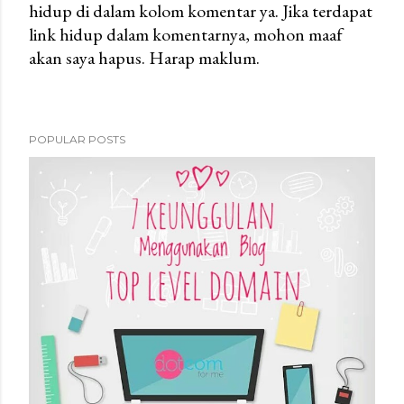
hidup di dalam kolom komentar ya. Jika terdapat
C
link hidup dalam komentarnya, mohon maaf
o
akan saya hapus. Harap maklum.
m
m
e
n
POPULAR POSTS
t