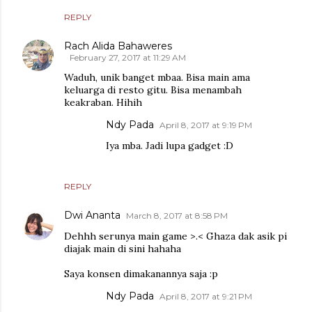
REPLY
Rach Alida Bahaweres
February 27, 2017 at 11:29 AM
Waduh, unik banget mbaa. Bisa main ama
keluarga di resto gitu. Bisa menambah
keakraban. Hihih
Ndy Pada
April 8, 2017 at 9:19 PM
Iya mba. Jadi lupa gadget :D
REPLY
Dwi Ananta
March 8, 2017 at 8:58 PM
Dehhh serunya main game >.< Ghaza dak asik pi
diajak main di sini hahaha
Saya konsen dimakanannya saja :p
Ndy Pada
April 8, 2017 at 9:21 PM