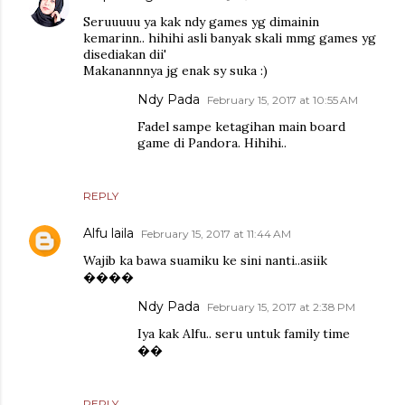
Seruuuuu ya kak ndy games yg dimainin
kemarinn.. hihihi asli banyak skali mmg games yg
disediakan dii'
Makanannnya jg enak sy suka :)
Ndy Pada
February 15, 2017 at 10:55 AM
Fadel sampe ketagihan main board
game di Pandora. Hihihi..
REPLY
Alfu laila
February 15, 2017 at 11:44 AM
Wajib ka bawa suamiku ke sini nanti..asiik
����
Ndy Pada
February 15, 2017 at 2:38 PM
Iya kak Alfu.. seru untuk family time
��
REPLY