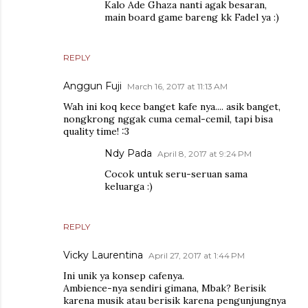
Kalo Ade Ghaza nanti agak besaran,
main board game bareng kk Fadel ya :)
REPLY
Anggun Fuji
March 16, 2017 at 11:13 AM
Wah ini koq kece banget kafe nya.... asik banget,
nongkrong nggak cuma cemal-cemil, tapi bisa
quality time! :3
Ndy Pada
April 8, 2017 at 9:24 PM
Cocok untuk seru-seruan sama
keluarga :)
REPLY
Vicky Laurentina
April 27, 2017 at 1:44 PM
Ini unik ya konsep cafenya.
Ambience-nya sendiri gimana, Mbak? Berisik
karena musik atau berisik karena pengunjungnya