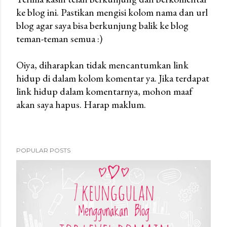
ke blog ini. Pastikan mengisi kolom nama dan url
P
blog agar saya bisa berkunjung balik ke blog
o
teman-teman semua :)
s
t
Oiya, diharapkan tidak mencantumkan link
a
hidup di dalam kolom komentar ya. Jika terdapat
C
link hidup dalam komentarnya, mohon maaf
o
akan saya hapus. Harap maklum.
m
m
e
n
POPULAR POSTS
t