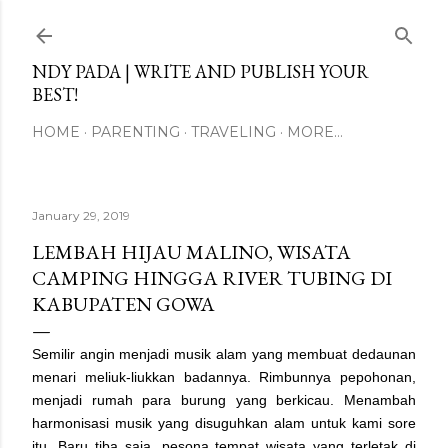
Skip to main content
NDY PADA | WRITE AND PUBLISH YOUR
BEST!
HOME
PARENTING
TRAVELING
MORE…
January 29, 2019
LEMBAH HIJAU MALINO, WISATA
CAMPING HINGGA RIVER TUBING DI
KABUPATEN GOWA
Semilir angin menjadi musik alam yang membuat dedaunan
menari meliuk-liukkan badannya. Rimbunnya pepohonan,
menjadi rumah para burung yang berkicau. Menambah
harmonisasi musik yang disuguhkan alam untuk kami sore
itu. Baru tiba saja, pesona tempat wisata yang terletak di