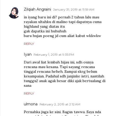
Zilqiah Angraini
January 31, 2019 at 11:59 AM
in iyang baru ini di? pernah 2 tahun lalu mau
rayakan ultahku di malino tapi dapatnya cuma
highland yang diatas itu
gak dapatka ini huhuhuh
baru hujan poeng jd cum aliat kabut wkkwkw
REPLY
Iyan
February 1, 2019 at 9:35 PM
Dari awal liat lembah hijau ini, sdh ounya
rencana mau kesana. Tapi sayang rencana
tinggal rencana heheh. Sampai skrg belum
kesampaian. Padahal sdh janjinke istri, nantilah
tunggu2 anak agak besar diki ajak bertualang di
sana
REPLY
ulmona
February 2, 2019 at 2:12 AM
Pernahka juga ke sini. Bagus tawwa. Saya nda