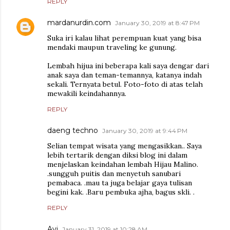
REPLY
mardanurdin.com
January 30, 2019 at 8:47 PM
Suka iri kalau lihat perempuan kuat yang bisa
mendaki maupun traveling ke gunung.
Lembah hijua ini beberapa kali saya dengar dari
anak saya dan teman-temannya, katanya indah
sekali. Ternyata betul. Foto-foto di atas telah
mewakili keindahannya.
REPLY
daeng techno
January 30, 2019 at 9:44 PM
Selian tempat wisata yang mengasikkan.. Saya
lebih tertarik dengan diksi blog ini dalam
menjelaskan keindahan lembah Hijau Malino.
.sungguh puitis dan menyetuh sanubari
pemabaca. .mau ta juga belajar gaya tulisan
begini kak. .Baru pembuka ajha, bagus skli. .
REPLY
Ayi
January 31, 2019 at 10:28 AM