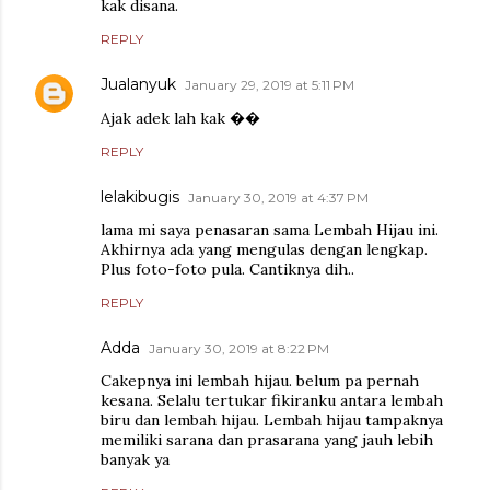
kak disana.
REPLY
Jualanyuk
January 29, 2019 at 5:11 PM
Ajak adek lah kak ��
REPLY
lelakibugis
January 30, 2019 at 4:37 PM
lama mi saya penasaran sama Lembah Hijau ini.
Akhirnya ada yang mengulas dengan lengkap.
Plus foto-foto pula. Cantiknya dih..
REPLY
Adda
January 30, 2019 at 8:22 PM
Cakepnya ini lembah hijau. belum pa pernah
kesana. Selalu tertukar fikiranku antara lembah
biru dan lembah hijau. Lembah hijau tampaknya
memiliki sarana dan prasarana yang jauh lebih
banyak ya