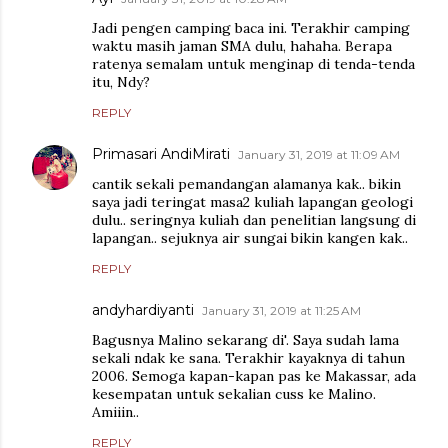
Jadi pengen camping baca ini. Terakhir camping
waktu masih jaman SMA dulu, hahaha. Berapa
ratenya semalam untuk menginap di tenda-tenda
itu, Ndy?
REPLY
Primasari AndiMirati
January 31, 2019 at 11:09 AM
cantik sekali pemandangan alamanya kak.. bikin
saya jadi teringat masa2 kuliah lapangan geologi
dulu.. seringnya kuliah dan penelitian langsung di
lapangan.. sejuknya air sungai bikin kangen kak..
REPLY
andyhardiyanti
January 31, 2019 at 11:25 AM
Bagusnya Malino sekarang di'. Saya sudah lama
sekali ndak ke sana. Terakhir kayaknya di tahun
2006. Semoga kapan-kapan pas ke Makassar, ada
kesempatan untuk sekalian cuss ke Malino.
Amiiin..
REPLY