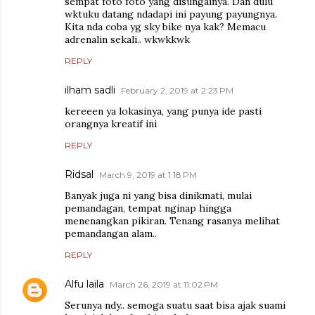
sempat foto foto yang disungainya. Dan dulu
wktuku datang ndadapi ini payung payungnya.
Kita nda coba yg sky bike nya kak? Memacu
adrenalin sekali.. wkwkkwk
REPLY
ilham sadli
February 2, 2019 at 2:23 PM
kereeen ya lokasinya, yang punya ide pasti
orangnya kreatif ini
REPLY
Ridsal
March 9, 2019 at 1:18 PM
Banyak juga ni yang bisa dinikmati, mulai
pemandagan, tempat nginap hingga
menenangkan pikiran. Tenang rasanya melihat
pemandangan alam..
REPLY
Alfu laila
March 26, 2019 at 11:02 PM
Serunya ndy.. semoga suatu saat bisa ajak suami