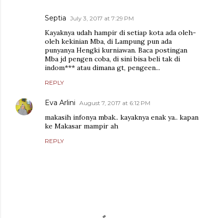
Septia
July 3, 2017 at 7:29 PM
Kayaknya udah hampir di setiap kota ada oleh-
oleh kekinian Mba, di Lampung pun ada
punyanya Hengki kurniawan. Baca postingan
Mba jd pengen coba, di sini bisa beli tak di
indom*** atau dimana gt, pengeen...
REPLY
Eva Arlini
August 7, 2017 at 6:12 PM
makasih infonya mbak.. kayaknya enak ya.. kapan
ke Makasar mampir ah
REPLY