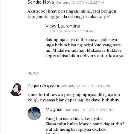
Sandra Nova
January 12, 2017 at 2:23 PM
Aku sebel lihat postingan iniiih... jadi pengen
tapi jauuh, ngga ada cabang di Jakarta ya?
Vicky Laurentina
January 14, 2017 at 7:51 PM
Saking aja saya di Surabaya, jadi saya
juga belum bisa ngincipi kue yang satu
ini. Mudah-mudahan Makassar Baklave
segera bisa bikin delivery antar kota ya.
REPLY
Zilqiah Angraini
January 12, 2017 at 10:44 PM
rame betul tawwa pengunjungnyaa dih ,, ayooo
ke gL nyaaaaa biar dapat lagi baklave huhuhuy
Mugniar
January 26, 2017 at 3:59 PM
Yang barusan tidak, ternyata.
Siapa tahu bulan Maret nanti dapat dih?
Hahah mengharapnyaa ckckck