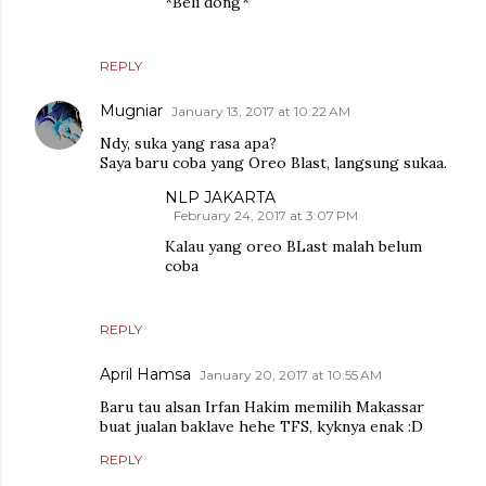
*Beli dong*
REPLY
Mugniar
January 13, 2017 at 10:22 AM
Ndy, suka yang rasa apa?
Saya baru coba yang Oreo Blast, langsung sukaa.
NLP JAKARTA
February 24, 2017 at 3:07 PM
Kalau yang oreo BLast malah belum
coba
REPLY
April Hamsa
January 20, 2017 at 10:55 AM
Baru tau alsan Irfan Hakim memilih Makassar
buat jualan baklave hehe TFS, kyknya enak :D
REPLY