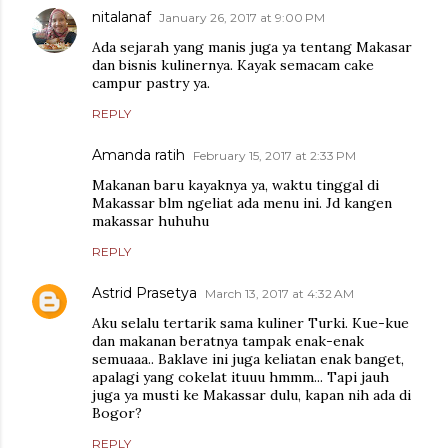
nitalanaf
January 26, 2017 at 9:00 PM
Ada sejarah yang manis juga ya tentang Makasar
dan bisnis kulinernya. Kayak semacam cake
campur pastry ya.
REPLY
Amanda ratih
February 15, 2017 at 2:33 PM
Makanan baru kayaknya ya, waktu tinggal di
Makassar blm ngeliat ada menu ini. Jd kangen
makassar huhuhu
REPLY
Astrid Prasetya
March 13, 2017 at 4:32 AM
Aku selalu tertarik sama kuliner Turki. Kue-kue
dan makanan beratnya tampak enak-enak
semuaaa.. Baklave ini juga keliatan enak banget,
apalagi yang cokelat ituuu hmmm... Tapi jauh
juga ya musti ke Makassar dulu, kapan nih ada di
Bogor?
REPLY