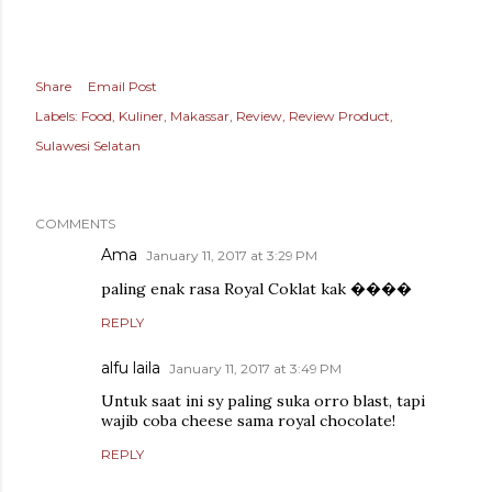
Share
Email Post
Labels:
Food
Kuliner
Makassar
Review
Review Product
Sulawesi Selatan
COMMENTS
Ama
January 11, 2017 at 3:29 PM
paling enak rasa Royal Coklat kak ����
REPLY
alfu laila
January 11, 2017 at 3:49 PM
Untuk saat ini sy paling suka orro blast, tapi
wajib coba cheese sama royal chocolate!
REPLY