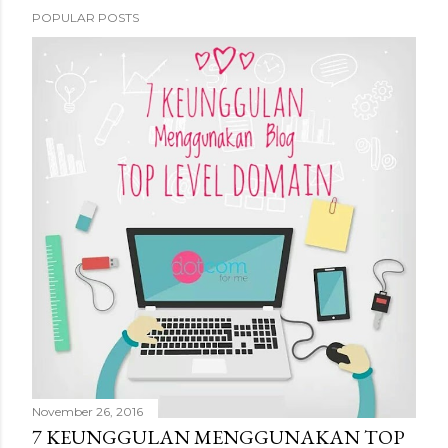
n
POPULAR POSTS
t
November 26, 2016
7 KEUNGGULAN MENGGUNAKAN TOP