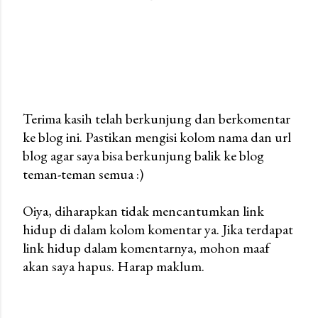
Terima kasih telah berkunjung dan berkomentar
ke blog ini. Pastikan mengisi kolom nama dan url
P
blog agar saya bisa berkunjung balik ke blog
o
teman-teman semua :)
s
t
Oiya, diharapkan tidak mencantumkan link
a
hidup di dalam kolom komentar ya. Jika terdapat
C
link hidup dalam komentarnya, mohon maaf
o
akan saya hapus. Harap maklum.
m
m
e