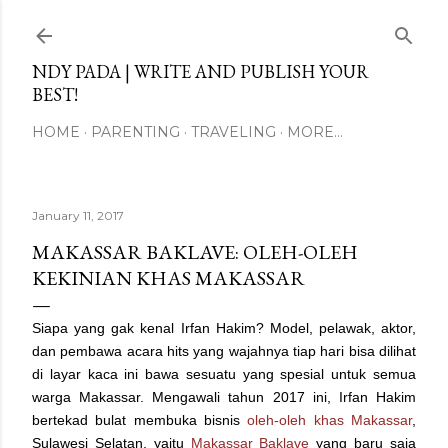
Skip to main content
NDY PADA | WRITE AND PUBLISH YOUR
BEST!
HOME
PARENTING
TRAVELING
MORE…
January 11, 2017
MAKASSAR BAKLAVE: OLEH-OLEH
KEKINIAN KHAS MAKASSAR
Siapa yang gak kenal Irfan Hakim? Model, pelawak, aktor,
dan pembawa acara hits yang wajahnya tiap hari bisa dilihat
di layar kaca ini bawa sesuatu yang spesial untuk semua
warga Makassar. Mengawali tahun 2017 ini, Irfan Hakim
bertekad bulat membuka bisnis
oleh-oleh khas Makassar
,
Sulawesi Selatan, yaitu
Makassar Baklave
yang baru saja