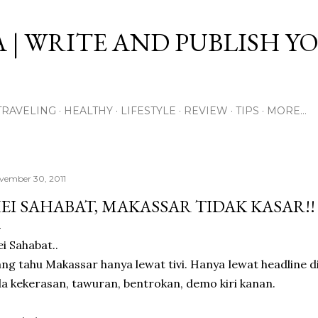
Skip to main content
 | WRITE AND PUBLISH Y
TRAVELING
HEALTHY
LIFESTYLE
REVIEW
TIPS
MORE…
vember 30, 2011
EI SAHABAT, MAKASSAR TIDAK KASAR!!
i Sahabat..
ng tahu Makassar hanya lewat tivi. Hanya lewat headline d
a kekerasan, tawuran, bentrokan, demo kiri kanan.