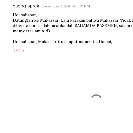
daeng oprek
December 3, 2011 at 3:10 PM
Hei sahabat,
Datanglah ke Makassar. Lalu katakan bahwa Makassar Tidak 
diberitakan itu, lalu ucapkanlah SADAMDA BASEMEN, salam d
menyertai, amin. :D
Hei sahabat, Makassar itu sangat mencintai Damai,
REPLY