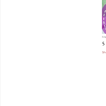
Ma
5
Sh