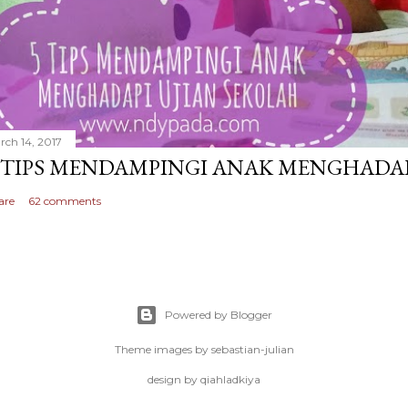
rch 14, 2017
 TIPS MENDAMPINGI ANAK MENGHADAP
are
62 comments
Powered by Blogger
Theme images by
sebastian-julian
design by qiahladkiya