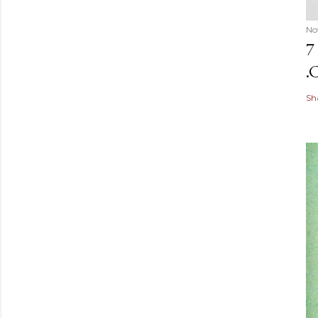
No
7
.
Sh