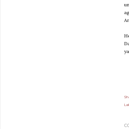
un
ag
An
He
Da
ya
Sh
Lab
C