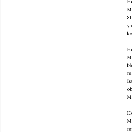
He
M
SI
ya
ke
He
Me
b
m
B
o
Me
He
M
mu